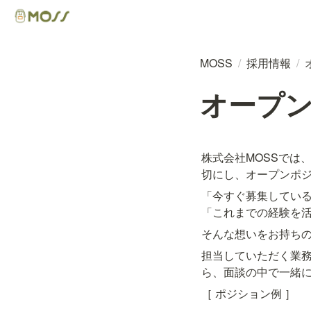
MOSS
/
採用情報
/
オープ
株式会社MOSSでは
切にし、オープンポ
「今すぐ募集している
「これまでの経験を
そんな想いをお持ち
担当していただく業
ら、面談の中で一緒
［ ポジション例 ］