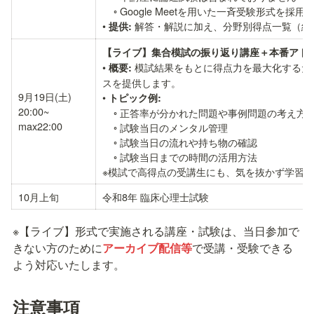
    ◦ Google Meetを用いた一斉受験形式を採用

• 
 解答・解説に加え、分野別得点一覧（
提供:
【ライブ】集合模試の振り返り講座＋本番アド
• 
 模試結果をもとに得点力を最大化する
概要:
スを提供します。

9月19日(土)

• 
トピック例:
20:00~

    ◦ 正答率が分かれた問題や事例問題の考え方の解説

max22:00
    ◦ 試験当日のメンタル管理

    ◦ 試験当日の流れや持ち物の確認

    ◦ 試験当日までの時間の活用方法

※模試で高得点の受講生にも、気を抜かず学習
10月上旬
令和8年 臨床心理士試験
※【ライブ】形式で実施される講座・試験は、当日参加で
きない方のために
アーカイブ配信等
で受講・受験できる
よう対応いたします。
注意事項