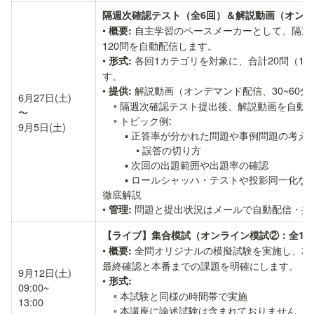
隔週次確認テスト（全6回）＆解説動画（オン
• 
 自主学習のペースメーカーとして、隔週土
概要:
120問を自動配信します。

• 
 各回1カテゴリを対象に、合計20問（1
形式:
す。

• 
 解説動画（オンデマンド配信、30~60分
提供:
6月27日(土)

    ◦ 隔週次確認テスト提出後、解説動画を自動配信します。

〜

    ◦ トピック例:

9月5日(土)
        ▪ 正答率が分かれた問題や事例問題の考え方の解説

            • 誤答の切り方

        ▪ 次回の出題範囲や出題率の確認

        ▪ ロールシャッハ・テストや投影同一化など、臨床心理士「ならでは」の内容のみ、
徹底解説

• 
 問題と提出状況はメールで自動配信・共
管理:
【ライブ】集合模試（オンライン模試②：全10
• 
 全問オリジナルの模擬試験を実施し、
概要:
最終確認と本番までの課題を明確にします。

9月12日(土)

• 
形式:
09:00~

    ◦ 本試験と同様の時間帯で実施

13:00
    ◦ 本講座に論述試験は含まれておりません
