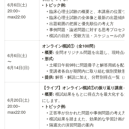
6月6日(土)

• 
トピック例:
20:00~

    ◦ 臨床心理士試験の概要と、本講座の位置づけの説明

max22:00
    ◦ 臨床心理士試験の全体像と最新の出題傾向

    ◦ 出題範囲の把握と優先順位の考え方

    ◦ 事例問題・論述問題に対する思考プロセスの整理

    ◦ 模試の目的・受験方法・スケジュールの共
オンライン模試①（全100問）
• 
 全問オリジナル問題を出題し、現時点の
概要:
6月6日(土)

• 
形式:
〜

    ◦ 土曜日午前9時に問題冊子と解答用紙を配布

6月14日(日)
    ◦ 受講者各自が期間内に取り組む個別受験形式

• 
 解答・解説に加え、分野別得点一覧（
提供:
【ライブ】オンライン模試①の振り返り講座＋
• 
 模試結果をもとに得点力を最大化する
概要:
6月20日(土)

にします。

20:00~

• 
トピック例:
max22:00
    ◦ 正答率が分かれた問題や事例問題の考え方の解説

    ◦ 模試結果を踏まえた、効果的な学習計画の立て方

    ◦ 隔週次の演習問題の案内